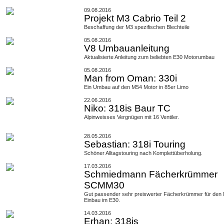
09.08.2016
Projekt M3 Cabrio Teil 2
Beschaffung der M3 spezifischen Blechteile
05.08.2016
V8 Umbauanleitung
Aktualisierte Anleitung zum beliebten E30 Motorumbau
05.08.2016
Man from Oman: 330i
Ein Umbau auf den M54 Motor in 85er Limo
22.06.2016
Niko: 318is Baur TC
Alpinweisses Vergnügen mit 16 Ventiler.
28.05.2016
Sebastian: 318i Touring
Schöner Alltagstouring nach Komplettüberholung.
17.03.2016
Schmiedmann Fächerkrümmer
SCMM30
Gut passender sehr preiswerter Fächerkrümmer für den
Einbau im E30.
14.03.2016
Erhan: 318is