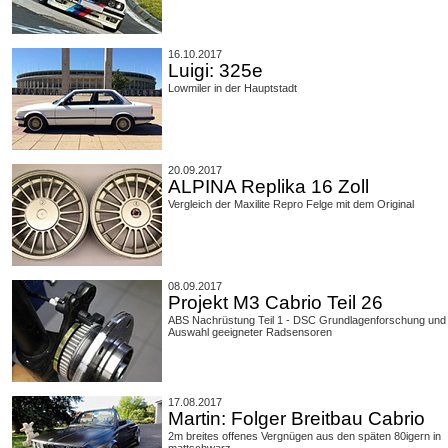
16.10.2017
Luigi: 325e
Lowmiler in der Hauptstadt
20.09.2017
ALPINA Replika 16 Zoll
Vergleich der Maxilite Repro Felge mit dem Original
08.09.2017
Projekt M3 Cabrio Teil 26
ABS Nachrüstung Teil 1 - DSC Grundlagenforschung und
Auswahl geeigneter Radsensoren
17.08.2017
Martin: Folger Breitbau Cabrio
2m breites offenes Vergnügen aus den späten 80igern in