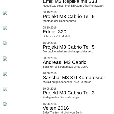
Emil: M3 Replika mit S38
Neuaufbau eines 84er E30 zum DTM Rennwagen
08.10.2016
Projekt M3 Cabrio Teil 6
Montage der Heckschürze
08.10.2016
Eddie: 320i
Seltenes vVFL Modell
15.09.2016
Projekt M3 Cabrio Teil 5
Die Lackierarbeiten sind abgeschlossen.
08.09.2016
Andreas: M3 Cabrio
Schicker M-Blechumbau eines 325iC
28.08.2016
Sascha: M3 3.0 Kompressor
M3 mit aufgeladenem ALPINA B3 Motor
19.08.2016
Projekt M3 Cabrio Teil 3
Zerlegen des Basisfahrzeugs
15.08.2016
Velten 2016
BMW Treffen nördlich von Berlin