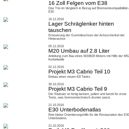
16 Zoll Felgen vom E38
Das Trio im Vergleich in Bezug auf Bremsenkompatibilität
E30
16.12.2016
Lager Schräglenker hinten
tauschen
Erneuerung der Gummibuchsen der Achsschenkel der
Hinterachse
05.12.2016
M20 Umbau auf 2.8 Liter
Anleitung zum Bau eines M20B28 Motors mit Hilfe der M5
Kurbelwelle
02.12.2016
Projekt M3 Cabrio Teil 10
Einbau eines neuen 63l Tanks.
30.10.2016
Projekt M3 Cabrio Teil 9
Der Radsatz ist fertig lackiert, poliert und bereit für erste
Tests, was bremsentechnisch drunter passt.
21.10.2016
E30 Unterbodenatlas
Eine kleine Orientierungshilfe für die Restauration des E3
Unterbodens.
21.10.2016