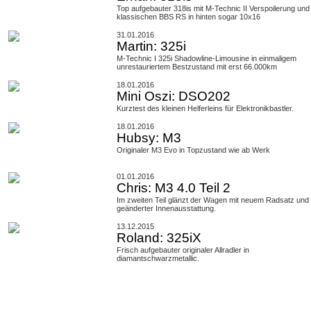
Top aufgebauter 318is mit M-Technic II Verspoilerung und
klassischen BBS RS in hinten sogar 10x16
31.01.2016
Martin: 325i
M-Technic I 325i Shadowline-Limousine in einmaligem
unrestauriertem Bestzustand mit erst 66.000km
18.01.2016
Mini Oszi: DSO202
Kurztest des kleinen Helferleins für Elektronikbastler.
18.01.2016
Hubsy: M3
Originaler M3 Evo in Topzustand wie ab Werk
01.01.2016
Chris: M3 4.0 Teil 2
Im zweiten Teil glänzt der Wagen mit neuem Radsatz und
geänderter Innenausstattung.
13.12.2015
Roland: 325iX
Frisch aufgebauter originaler Allradler in
diamantschwarzmetallic.