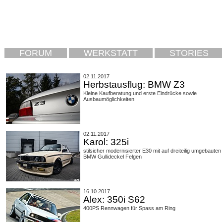
FORUM
WERKSTATT
STORIES
02.11.2017
Herbstausflug: BMW Z3
Kleine Kaufberatung und erste Eindrücke sowie
Ausbaumöglichkeiten
02.11.2017
Karol: 325i
stilsicher modernisierter E30 mit auf dreiteilig umgebauten
BMW Gullideckel Felgen
16.10.2017
Alex: 350i S62
400PS Rennwagen für Spass am Ring