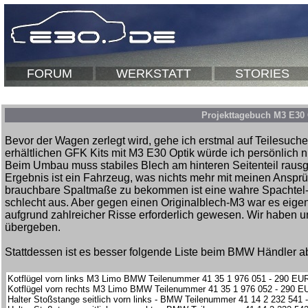
FORUM
WERKSTATT
STORIES
Projekttagebuch M3 E30
Bevor der Wagen zerlegt wird, gehe ich erstmal auf Teilesuche
erhältlichen GFK Kits mit M3 E30 Optik würde ich persönlich 
Beim Umbau muss stabiles Blech am hinteren Seitenteil raus
Ergebnis ist ein Fahrzeug, was nichts mehr mit meinen Ansprüc
brauchbare Spaltmaße zu bekommen ist eine wahre Spachtel- u
schlecht aus. Aber gegen einen Originalblech-M3 war es eigen
aufgrund zahlreicher Risse erforderlich gewesen. Wir haben 
übergeben.
Stattdessen ist es besser folgende Liste beim BMW Händler 
Kotflügel vorn links M3 Limo BMW Teilenummer 41 35 1 976 051 - 290 EU
Kotflügel vorn rechts M3 Limo BMW Teilenummer 41 35 1 976 052 - 290 E
Halter Stoßstange seitlich vorn links - BMW Teilenummer 41 14 2 232 541