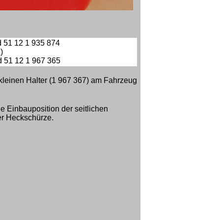
 12 1 935 874
)
 51 12 1 967 365
 kleinen Halter (1 967 367) am Fahrzeug
ie Einbauposition der seitlichen
r Heckschürze.