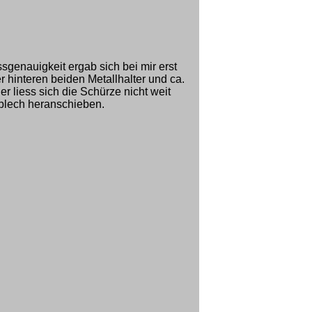
sgenauigkeit ergab sich bei mir erst
 hinteren beiden Metallhalter und ca.
r liess sich die Schürze nicht weit
lech heranschieben.