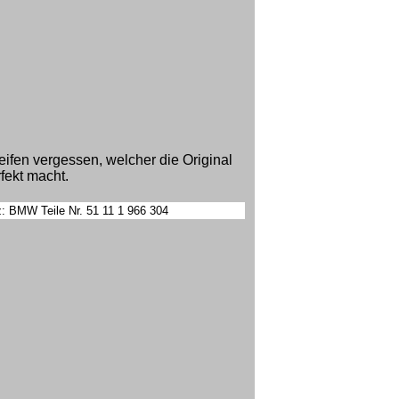
reifen vergessen, welcher die Original
fekt macht.
z: BMW Teile Nr. 51 11 1 966 304