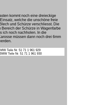
kasten kommt noch eine dreieckige
insatz, welche die unschöne freie
Blech und Schürze verschliesst. Die
m Bereich der Schürze in Wagenfarbe
ss ich noch nachholen. In die
Karosse müssen dann noch drei 6mm
werden.
MW Teile Nr. 51 71 1 961 929
BMW Teile Nr. 51
71 1 961 930