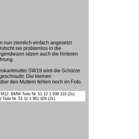
n nun ziemlich einfach angesetzt
rutscht sie problemlos in die
rgendwann sitzen auch die hinteren
hrung.
chskantmutter SW19 wird die Schürze
 geschraubt. Die kleinen
ber den Muttern fehlen noch im Foto.
 M12: BMW Teile Nr. 51 12 1 938 110 (2x)
Teile Nr. 51 11 1 961 926 (2x)