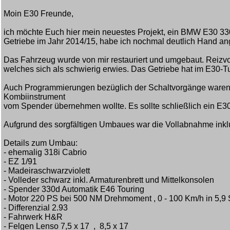
Moin E30 Freunde,
ich möchte Euch hier mein neuestes Projekt, ein BMW E30 3
Getriebe im Jahr 2014/15, habe ich nochmal deutlich Hand an
Das Fahrzeug wurde von mir restauriert und umgebaut. Reizvo
welches sich als schwierig erwies. Das Getriebe hat im E30-
Auch Programmierungen bezüglich der Schaltvorgänge waren v
Kombiinstrument
vom Spender übernehmen wollte. Es sollte schließlich ein E30 b
Aufgrund des sorgfältigen Umbaues war die Vollabnahme inkl
Details zum Umbau:
- ehemalig 318i Cabrio
- EZ 1/91
- Madeiraschwarzviolett
- Volleder schwarz inkl. Armaturenbrett und Mittelkonsolen
- Spender 330d Automatik E46 Touring
- Motor 220 PS bei 500 NM Drehmoment , 0 - 100 Km/h in 5,9 
- Differenzial 2.93
- Fahrwerk H&R
- Felgen Lenso 7,5 x 17 , 8,5 x 17