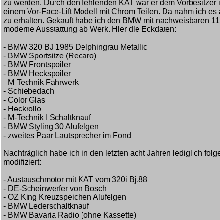
zu werden. Durch den fehlenden KAT war er dem Vorbesitzer i
einem Vor-Face-Lift Modell mit Chrom Teilen. Da nahm ich es
zu erhalten. Gekauft habe ich den BMW mit nachweisbaren 1
moderne Ausstattung ab Werk. Hier die Eckdaten:
- BMW 320 BJ 1985 Delphingrau Metallic
- BMW Sportsitze (Recaro)
- BMW Frontspoiler
- BMW Heckspoiler
- M-Technik Fahrwerk
- Schiebedach
- Color Glas
- Heckrollo
- M-Technik I Schaltknauf
- BMW Styling 30 Alufelgen
- zweites Paar Lautsprecher im Fond
Nachträglich habe ich in den letzten acht Jahren lediglich fol
modifiziert:
- Austauschmotor mit KAT vom 320i Bj.88
- DE-Scheinwerfer von Bosch
- OZ King Kreuzspeichen Alufelgen
- BMW Lederschaltknauf
- BMW Bavaria Radio (ohne Kassette)