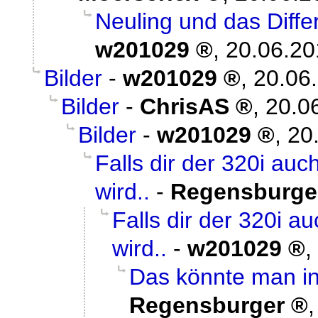
Neuling und das Diff
w201029
,
20.06.20
Bilder
-
w201029
,
20.06
Bilder
-
ChrisAS
,
20.0
Bilder
-
w201029
,
20
Falls dir der 320i au
wird..
-
Regensburge
Falls dir der 320i a
wird..
-
w201029
,
Das könnte man in
Regensburger