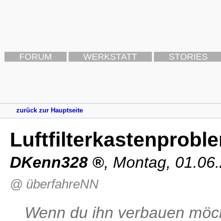
FORUM
WERKSTATT
STORIES
zurück zur Hauptseite
Luftfilterkastenprob
DKenn328
,
Montag, 01.06
@ überfahreNN
Wenn du ihn verbauen möch