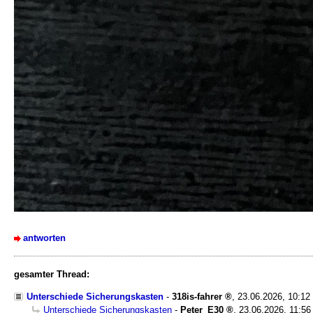
antworten
gesamter Thread:
Unterschiede Sicherungskasten
-
318is-fahrer
,
23.06.2026, 10:12
Unterschiede Sicherungskasten
-
Peter_E30
,
23.06.2026, 11:56