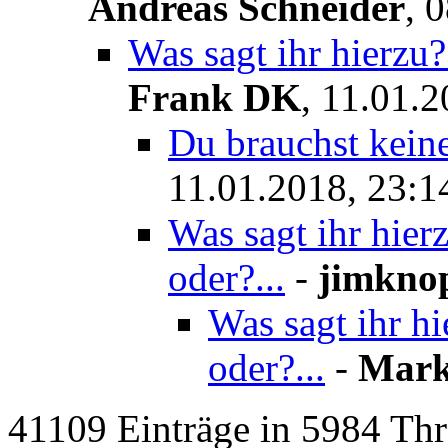
Andreas Schneider
,
0
Was sagt ihr hierzu?
Frank DK
,
11.01.2
Du brauchst kei
11.01.2018, 23:1
Was sagt ihr hier
oder?...
-
jimkno
Was sagt ihr h
oder?...
-
Mar
41109 Einträge in 5984 Thre