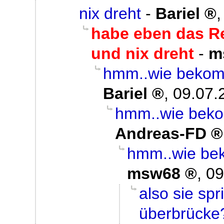
nix dreht
-
Bariel
habe eben das Re
und nix dreht
-
m
hmm..wie bekomm
Bariel
,
09.07.
hmm..wie beko
Andreas-FD
hmm..wie bek
msw68
,
09
also sie sp
überbrücke