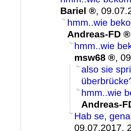
Bariel
,
09.07.
hmm..wie beko
Andreas-FD
hmm..wie bek
msw68
,
09
also sie sp
überbrücke
hmm..wie b
Andreas-F
Hab se, gena
09.07.2017, 