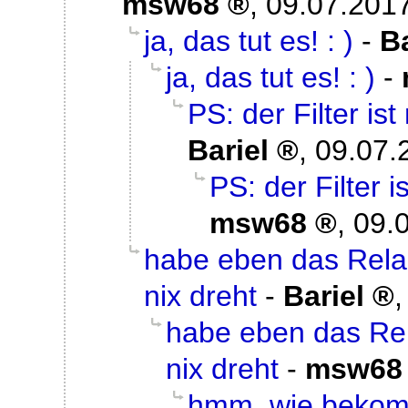
msw68
,
09.07.2017
ja, das tut es! : )
-
Ba
ja, das tut es! : )
-
PS: der Filter ist
Bariel
,
09.07.
PS: der Filter i
msw68
,
09.
habe eben das Relai
nix dreht
-
Bariel
habe eben das Rel
nix dreht
-
msw68
hmm..wie bekomm