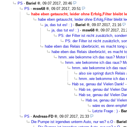
PS
-
Bariel
,
09.07.2017, 20:46
PS
-
msw68
,
09.07.2017, 20:51
habe eben getauscht, leider ohne Erfolg,Filter bleibt le
habe eben getauscht, leider ohne Erfolg,Filter bleibt le
ja, das tut es! : )
-
Bariel
,
09.07.2017, 21:16
ja, das tut es! : )
-
msw68
,
09.07.2017, 21:
PS: der Filter ist nicht zusätzlich, sondern
PS: der Filter ist nicht zusätzlich, son
habe eben das Relais überbrückt, es macht tong u
habe eben das Relais überbrückt, es macht to
hmm..wie bekomme ich das raus? Motor 
hmm..wie bekomme ich das raus? Mo
hmm..wie bekomme ich das raus
also sie springt durch Relais
hmm..wie bekomme ich das r
Hab se, genau da! Vielen Dank!
Hab se, genau da! Vielen Da
Hab se, genau da! Vielen Da
Hab se, genau da! Viele
wäre es denn empfeh
Letzte Frage : )
-
Bar
PS
-
Andreas-FD
,
09.07.2017, 21:33
Die Pumpe ist irgendwo unterm Auto, nur wo? o.O
-
Bariel