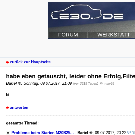
FORUM
WERKSTATT
zurück zur Hauptseite
habe eben getauscht, leider ohne Erfolg,Filter
Bariel
,
Sonntag, 09.07.2017, 21:09
(vor 3315 Tagen)
@ msw68
kt
antworten
gesamter Thread:
Probleme beim Starten M20B25...
-
Bariel
,
09.07.2017, 20:22