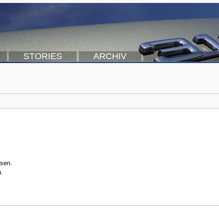
STORIES
ARCHIV
sen.
m.