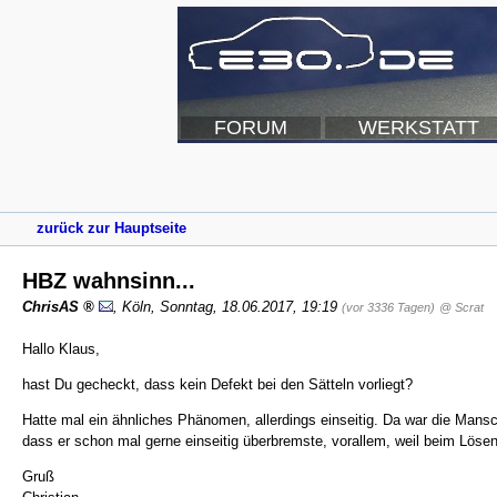
FORUM
WERKSTATT
zurück zur Hauptseite
HBZ wahnsinn...
ChrisAS
,
Köln
,
Sonntag, 18.06.2017, 19:19
(vor 3336 Tagen)
@ Scrat
Hallo Klaus,
hast Du gecheckt, dass kein Defekt bei den Sätteln vorliegt?
Hatte mal ein ähnliches Phänomen, allerdings einseitig. Da war die Mans
dass er schon mal gerne einseitig überbremste, vorallem, weil beim Löse
Gruß