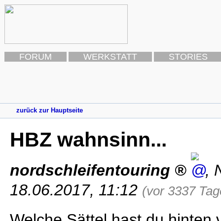
FORUM
WERKSTATT
STORIES
zurück zur Hauptseite
HBZ wahnsinn...
nordschleifentouring
,
18.06.2017, 11:12
(vor 3337 Tag
Welche Sättel hast du hinten 