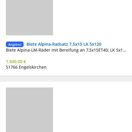
Biete Alpina-Radsatz 7,5x15 LK 5x120
Ge
Angebot
Biete Alpina-LM-Räder mit Bereifung an 7,5x15ET40; LK 5x120 Reifen 205/50-15 Nur Abholung 1500,-€ Barzahlung bei Abholung
1.500,00 €
51766 Engelskirchen