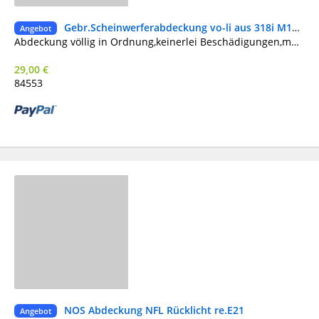
Gebr.Scheinwerferabdeckung vo-li aus 318i M10 Bj.85
Ge
Angebot
Abdeckung völlig in Ordnung,keinerlei Beschädigungen,muß nur gereinigt werden
29,00 €
84553
NOS Abdeckung NFL Rücklicht re.E21
Ne
Angebot