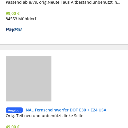
Passend ab 8/79, orig.Neuteil aus Altbestand,unbenützt, habe nur dieses eine, kein linkes dazu Bei BMW nicht mehr lieferbar
99,00 €
84553 Mühldorf
NAL Fernscheinwerfer DOT E30 + E24 USA
Ne
Angebot
Orig. Teil neu und unbenützt, linke Seite
49,00 €