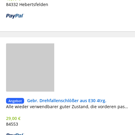
84332 Hebertsfelden
Gebr. Drehfallenschlößer aus E30 4trg.
Ge
Angebot
Alle wieder verwendbarer guter Zustand, die vorderen passen auch 2 trg. Preis a. 29€
29,00 €
84553