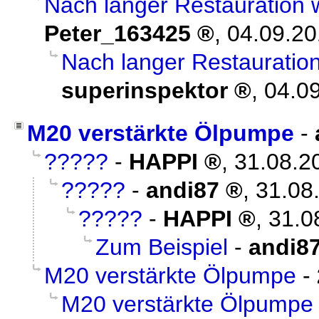
Nach langer Restauration 
Peter_163425
,
04.09.20
Nach langer Restauration
superinspektor
,
04.09
M20 verstärkte Ölpumpe
-
?????
-
HAPPI
,
31.08.2
?????
-
andi87
,
31.08
?????
-
HAPPI
,
31.0
Zum Beispiel
-
andi8
M20 verstärkte Ölpumpe
-
M20 verstärkte Ölpumpe