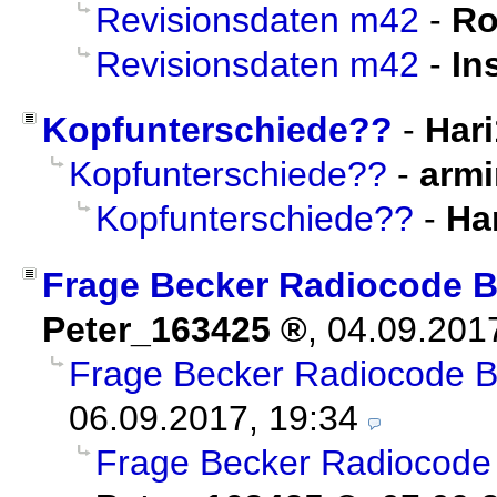
Revisionsdaten m42
-
R
Revisionsdaten m42
-
In
Kopfunterschiede??
-
Har
Kopfunterschiede??
-
armi
Kopfunterschiede??
-
Ha
Frage Becker Radiocode B
Peter_163425
,
04.09.201
Frage Becker Radiocode B
06.09.2017, 19:34
Frage Becker Radiocode