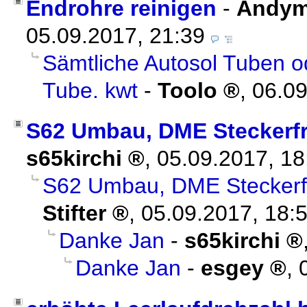
Endrohre reinigen
-
Andy
05.09.2017, 21:39
Sämtliche Autosol Tuben o
Tube. kwt
-
Toolo
,
06.09
S62 Umbau, DME Steckerfr
s65kirchi
,
05.09.2017, 1
S62 Umbau, DME Steckerf
Stifter
,
05.09.2017, 18:
Danke Jan
-
s65kirchi
Danke Jan
-
esgey
,