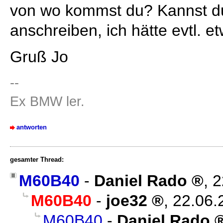
von wo kommst du? Kannst d
anschreiben, ich hätte evtl. et
Gruß Jo
--
Ex BMW ler.
antworten
gesamter Thread:
M60B40
-
Daniel Rado
,
2
M60B40
-
joe32
,
22.06.
M60B40
-
Daniel Rado