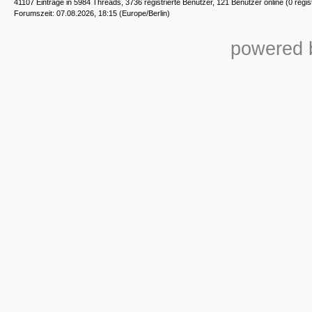
41107 Einträge in 5984 Threads, 3736 registrierte Benutzer, 121 Benutzer online (0 regis
Forumszeit: 07.08.2026, 18:15 (Europe/Berlin)
powered b