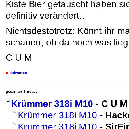
Kiste Bier getauscht haben si
definitiv verändert..
Nichtsdestotrotz: Könnt ihr m
schauen, ob da noch was lieg
C U M
antworten
gesamter Thread:
Krümmer 318i M10
-
C U M
Krümmer 318i M10
-
Hack
Krümmer 318i M10
-
SirFi