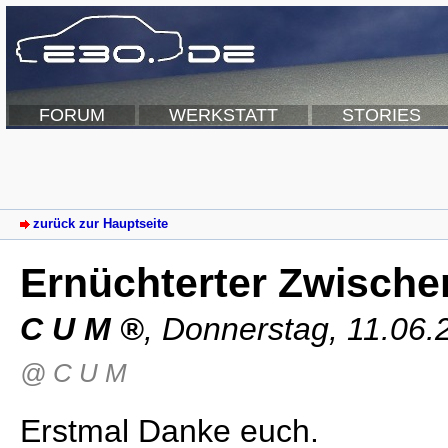
FORUM
WERKSTATT
STORIES
zurück zur Hauptseite
Ernüchterter Zwische
C U M
,
Donnerstag, 11.06.
@ C U M
Erstmal Danke euch.