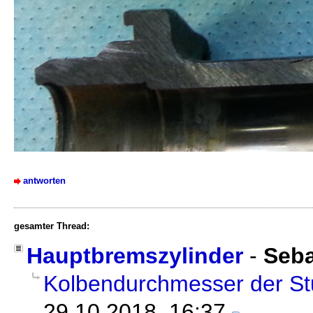
antworten
gesamter Thread:
Hauptbremszylinder
-
Seba
Kolbendurchmesser der Stu
29.10.2018, 16:37