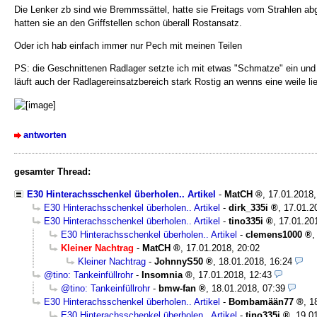
Die Lenker zb sind wie Bremmssättel, hatte sie Freitags vom Strahlen abg
hatten sie an den Griffstellen schon überall Rostansatz.
Oder ich hab einfach immer nur Pech mit meinen Teilen
PS: die Geschnittenen Radlager setzte ich mit etwas "Schmatze" ein und 
läuft auch der Radlagereinsatzbereich stark Rostig an wenns eine weile lie
antworten
gesamter Thread:
E30 Hinterachsschenkel überholen.. Artikel
-
MatCH
,
17.01.2018
E30 Hinterachsschenkel überholen.. Artikel
-
dirk_335i
,
17.01.2
E30 Hinterachsschenkel überholen.. Artikel
-
tino335i
,
17.01.20
E30 Hinterachsschenkel überholen.. Artikel
-
clemens1000
Kleiner Nachtrag
-
MatCH
,
17.01.2018, 20:02
Kleiner Nachtrag
-
JohnnyS50
,
18.01.2018, 16:24
@tino: Tankeinfüllrohr
-
Insomnia
,
17.01.2018, 12:43
@tino: Tankeinfüllrohr
-
bmw-fan
,
18.01.2018, 07:39
E30 Hinterachsschenkel überholen.. Artikel
-
Bombamään77
,
1
E30 Hinterachsschenkel überholen.. Artikel
-
tino335i
,
19.0