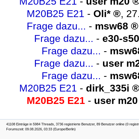
M20B25 E21
-
user m20
M20B25 E21
-
Oli*
,
27
Frage dazu...
-
msw68
Frage dazu...
-
e30-s5
Frage dazu...
-
msw6
Frage dazu...
-
user m
Frage dazu...
-
msw6
M20B25 E21
-
dirk_335i
M20B25 E21
-
user m20
41108 Einträge in 5984 Threads, 3736 registrierte Benutzer, 89 Benutzer online (0 registr
Forumszeit: 09.08.2026, 03:33 (Europe/Berlin)