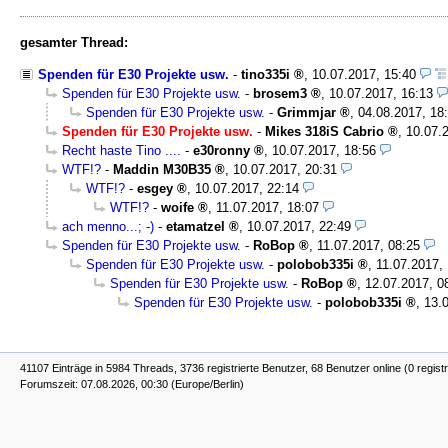
gesamter Thread:
Spenden für E30 Projekte usw.
-
tino335i
,
10.07.2017, 15:40
Spenden für E30 Projekte usw.
-
brosem3
,
10.07.2017, 16:13
Spenden für E30 Projekte usw.
-
Grimmjar
,
04.08.2017, 18
Spenden für E30 Projekte usw.
-
Mikes 318iS Cabrio
,
10.07.
Recht haste Tino ....
-
e30ronny
,
10.07.2017, 18:56
WTF!?
-
Maddin M30B35
,
10.07.2017, 20:31
WTF!?
-
esgey
,
10.07.2017, 22:14
WTF!?
-
woife
,
11.07.2017, 18:07
ach menno...; -)
-
etamatzel
,
10.07.2017, 22:49
Spenden für E30 Projekte usw.
-
RoBop
,
11.07.2017, 08:25
Spenden für E30 Projekte usw.
-
polobob335i
,
11.07.2017,
Spenden für E30 Projekte usw.
-
RoBop
,
12.07.2017, 0
Spenden für E30 Projekte usw.
-
polobob335i
,
13.
41107 Einträge in 5984 Threads, 3736 registrierte Benutzer, 68 Benutzer online (0 registr
Forumszeit: 07.08.2026, 00:30 (Europe/Berlin)