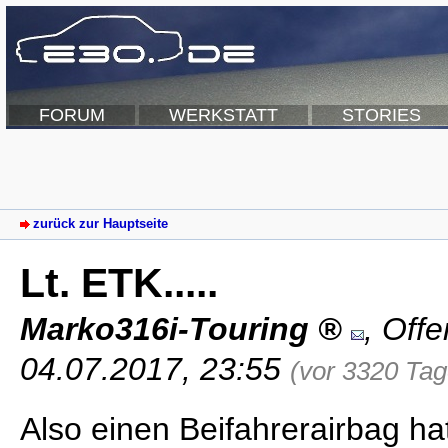
FORUM
WERKSTATT
STORIES
zurück zur Hauptseite
Lt. ETK.....
Marko316i-Touring
,
Off
04.07.2017, 23:55
(vor 3320 Tag
Also einen Beifahrerairbag ha