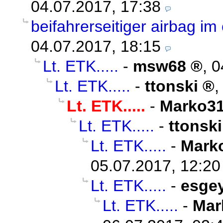
04.07.2017, 17:38
beifahrerseitiger airbag im
04.07.2017, 18:15
Lt. ETK.....
-
msw68
,
0
Lt. ETK.....
-
ttonski
Lt. ETK.....
-
Marko31
Lt. ETK.....
-
ttonski
Lt. ETK.....
-
Marko
05.07.2017, 12:20
Lt. ETK.....
-
esge
Lt. ETK.....
-
Mar