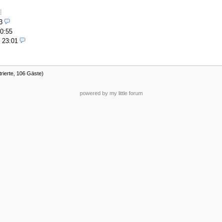
3
20:55
 23:01
trierte, 106 Gäste)
powered by my little forum