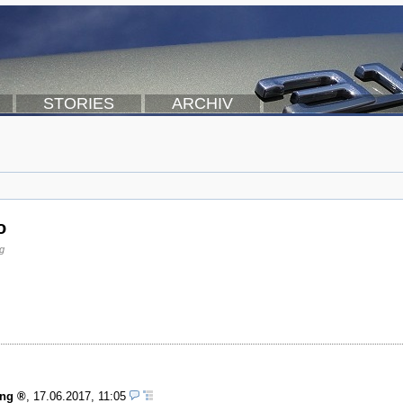
STORIES
ARCHIV
o
g
ing
,
17.06.2017, 11:05