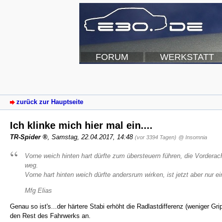
FORUM
WERKSTATT
zurück zur Hauptseite
Ich klinke mich hier mal ein....
TR-Spider
,
Samstag, 22.04.2017, 14:48
(vor 3394 Tagen)
@ Insomnia
Vorne weich hinten hart dürfte zum übersteuern führen, die Vorder
weg.
Vorne hart hinten weich dürfte andersrum wirken, ist jetzt aber nur e
Mfg Elias
Genau so ist's...der härtere Stabi erhöht die Radlastdifferenz (weniger G
den Rest des Fahrwerks an.