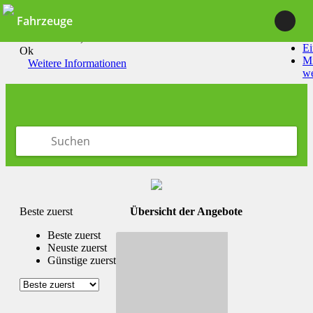
Fahrzeuge
Durch die Nutzung unserer Dienste erklärst du dich damit
einverstanden, dass wir Cookies setzen.
Ei
Ok
Mi
Weitere Informationen
w
Beste zuerst
Übersicht der Angebote
Beste zuerst
Neuste zuerst
Günstige zuerst