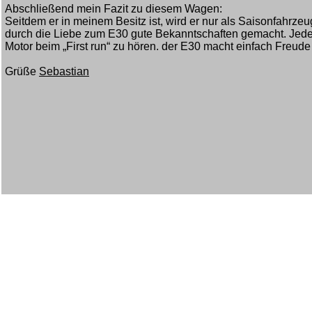
Abschließend mein Fazit zu diesem Wagen:
Seitdem er in meinem Besitz ist, wird er nur als Saisonfahrzeu
durch die Liebe zum E30 gute Bekanntschaften gemacht. Jedes
Motor beim „First run“ zu hören. der E30 macht einfach Freud
Grüße
Sebastian