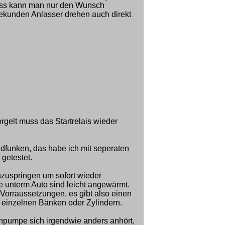
ss kann man nur den Wunsch
Sekunden Anlasser drehen auch direkt
rgelt muss das Startrelais wieder
dfunken, das habe ich mit seperaten
getestet.
nzuspringen um sofort wieder
 unterm Auto sind leicht angewärmt.
Vorraussetzungen, es gibt also einen
 einzelnen Bänken oder Zylindern.
zinpumpe sich irgendwie anders anhört,