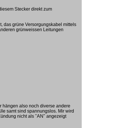
diesem Stecker direkt zum
ht, das grüne Versorgungskabel mittels
 anderen grünweissen Leitungen
 hängen also noch diverse andere
lle samt sind spannungslos. Mir wird
Zündung nicht als "AN" angezeigt