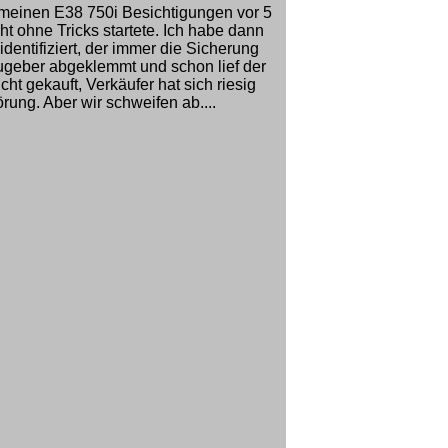
ei meinen E38 750i Besichtigungen vor 5
ht ohne Tricks startete. Ich habe dann
dentifiziert, der immer die Sicherung
ugeber abgeklemmt und schon lief der
ht gekauft, Verkäufer hat sich riesig
rung. Aber wir schweifen ab....