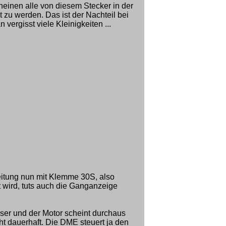
einen alle von diesem Stecker in der
 zu werden. Das ist der Nachteil bei
vergisst viele Kleinigkeiten ...
itung nun mit Klemme 30S, also
 wird, tuts auch die Ganganzeige
sser und der Motor scheint durchaus
cht dauerhaft. Die DME steuert ja den