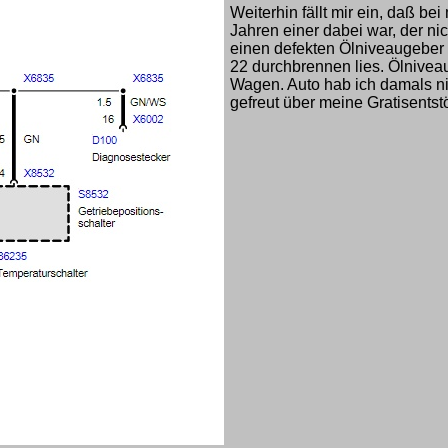
Weiterhin fällt mir ein, daß b
Jahren einer dabei war, der nic
einen defekten Ölniveaugeber i
22 durchbrennen lies. Ölnivea
Wagen. Auto hab ich damals nic
gefreut über meine Gratisentstö