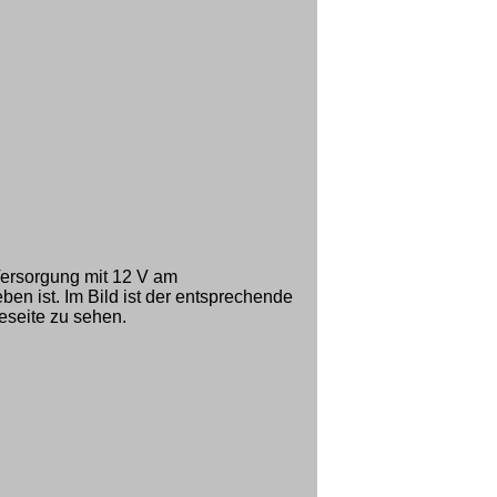
 Versorgung mit 12 V am
ben ist. Im Bild ist der entsprechende
eseite zu sehen.