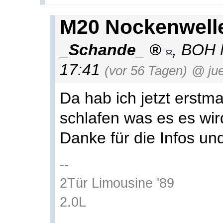
M20 Nockenwell
_Schande_
,
BOH
17:41
(vor 56 Tagen)
@ jue
Da hab ich jetzt erstm
schlafen was es es wir
Danke für die Infos u
--
2Tür Limousine '89
2.0L