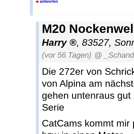
antworten
M20 Nockenwel
Harry
,
83527
,
Sonn
(vor 56 Tagen)
@ _Schand
Die 272er von Schri
von Alpina am nächst
gehen untenraus gut 
Serie
CatCams kommt mir p