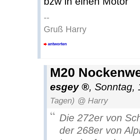
bzw in einen Motor
--
Gruß Harry
antworten
M20 Nockenwe
esgey
,
Sonntag, 
Tagen)
@ Harry
Die 272er von Sc
der 268er von Alp