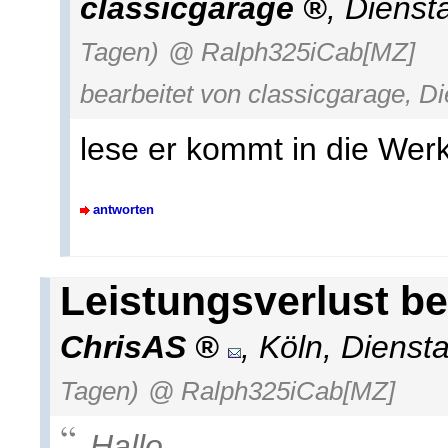
classicgarage
,
Dienst
Tagen)
@ Ralph325iCab[MZ]
bearbeitet von classicgarage, D
lese er kommt in die Werks
antworten
Leistungsverlust be
ChrisAS
,
Köln
,
Dienst
Tagen)
@ Ralph325iCab[MZ]
Hallo,