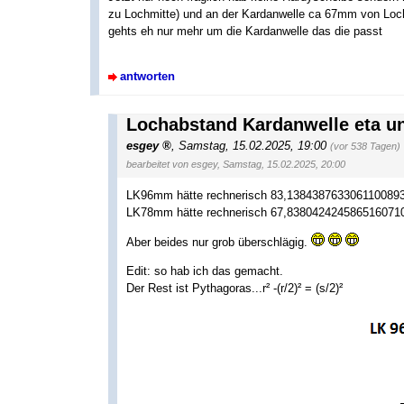
zu Lochmitte) und an der Kardanwelle ca 67mm von Loc
gehts eh nur mehr um die Kardanwelle das die passt
antworten
Lochabstand Kardanwelle eta un
esgey
,
Samstag, 15.02.2025, 19:00
(vor 538 Tagen)
bearbeitet von esgey, Samstag, 15.02.2025, 20:00
LK96mm hätte rechnerisch 83,1384387633061100893
LK78mm hätte rechnerisch 67,8380424245865160710
Aber beides nur grob überschlägig.
Edit: so hab ich das gemacht.
Der Rest ist Pythagoras...r² -(r/2)² = (s/2)²