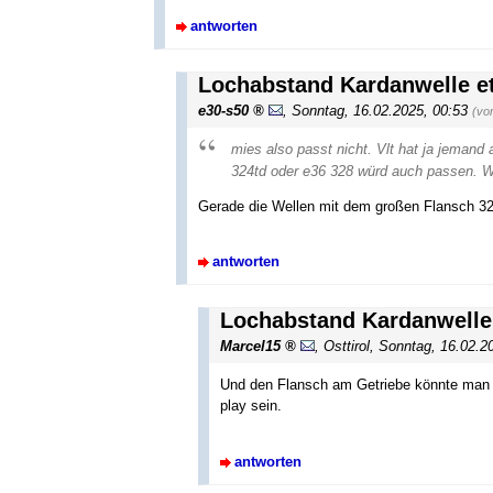
antworten
Lochabstand Kardanwelle et
e30-s50
,
Sonntag, 16.02.2025, 00:53
(vo
mies also passt nicht. Vlt hat ja jeman
324td oder e36 328 würd auch passen. W
Gerade die Wellen mit dem großen Flansch 325
antworten
Lochabstand Kardanwelle 
Marcel15
,
Osttirol
,
Sonntag, 16.02.2
Und den Flansch am Getriebe könnte man j
play sein.
antworten