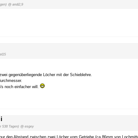
agen)
@ andi2,9
el15
zwei gegenüberliegende Löcher mit der Schieblehre.
durchmesser.
 noch einfacher will.
i
r 538 Tagen)
@ esgey
n nur den Abstand zwischen zwei Löcher vom Getriebe (ca 86mm von Lochmitt