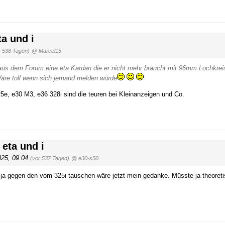
a und i
r 538 Tagen)
@ Marcel15
d aus dem Forum eine eta Kardan die er nicht mehr braucht mit 96mm Lochkrei
äre toll wenn sich jemand melden würde
e, e30 M3, e36 328i sind die teuren bei Kleinanzeigen und Co.
eta und i
025, 09:04
(vor 537 Tagen)
@ e30-s50
a gegen den vom 325i tauschen wäre jetzt mein gedanke. Müsste ja theoreti