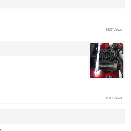
1607 Views
1599 Views
e