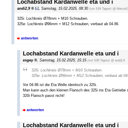
Lochabstand Kardanwelle eta und i
andi2,9
,
Samstag, 15.02.2025, 08:30
(vor 539 Tagen)
@ Marcel1
325i: Lochkreis Ø78mm + M10 Schrauben.
325e: Lochkreis Ø96mm + M12 Schrauben, verbaut ab 04.86.
antworten
Lochabstand Kardanwelle eta und i
esgey
,
Samstag, 15.02.2025, 15:15
(vor 538 Tagen)
@ andi2,9
325i: Lochkreis Ø78mm + M10 Schrauben.
325e: Lochkreis Ø96mm + M12 Schrauben, verbaut ab 04
Vor 04.86 ist die Eta Welle identisch zu 325i.
Man kann auch den kleinen Flansch des 325i ins Eta Getriebe 
320i Flansch passt nicht!
antworten
Lochabstand Kardanwelle eta und i