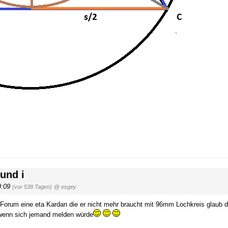
und i
9:09
(vor 538 Tagen)
@ esgey
m Forum eine eta Kardan die er nicht mehr braucht mit 96mm Lochkreis glaub 
 wenn sich jemand melden würde