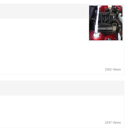
1562 Views
1547 Views