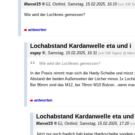
Marcel15
,
Osttirol
,
Samstag, 15.02.2025, 16:10
(vor 538 T
Wie wird der Lochkreis gemessen?
antworten
Lochabstand Kardanwelle eta und i
esgey
,
Samstag, 15.02.2025, 16:31
(vor 538 Tagen)
@ Marc
Wie wird der Lochkreis gemessen?
In der Praxis nimmt man sich die Hardy-Scheibe und misst 
Abstand der beiden Außenseiten der Löcher minus 1x Loch
Bei 96mm sind das M12, bei 78mm M10 Bolzen...wenn man's
antworten
Lochabstand Kardanwelle eta und 
Marcel15
,
Osttirol
,
Samstag, 15.02.2025, 17:20
(vo
Jetzt nur noch fraglich hab keine Hardyscheibe sonder