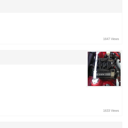
1647 Views
1633 Views