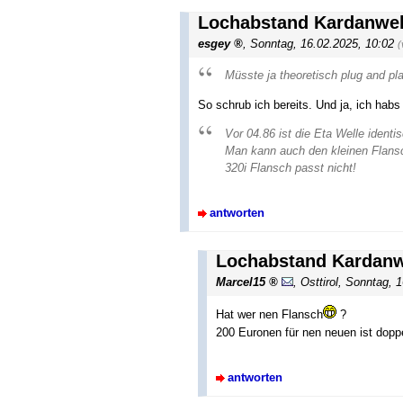
Lochabstand Kardanwell
esgey
,
Sonntag, 16.02.2025, 10:02
(
Müsste ja theoretisch plug and pla
So schrub ich bereits. Und ja, ich habs
Vor 04.86 ist die Eta Welle identi
Man kann auch den kleinen Flansc
320i Flansch passt nicht!
antworten
Lochabstand Kardanwe
Marcel15
,
Osttirol
,
Sonntag, 1
Hat wer nen Flansch
?
200 Euronen für nen neuen ist dopp
antworten