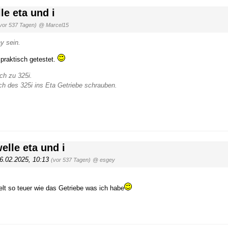
e eta und i
vor 537 Tagen)
@ Marcel15
y sein.
 praktisch getestet.
sch zu 325i.
h des 325i ins Eta Getriebe schrauben.
lle eta und i
6.02.2025, 10:13
(vor 537 Tagen)
@ esgey
elt so teuer wie das Getriebe was ich habe