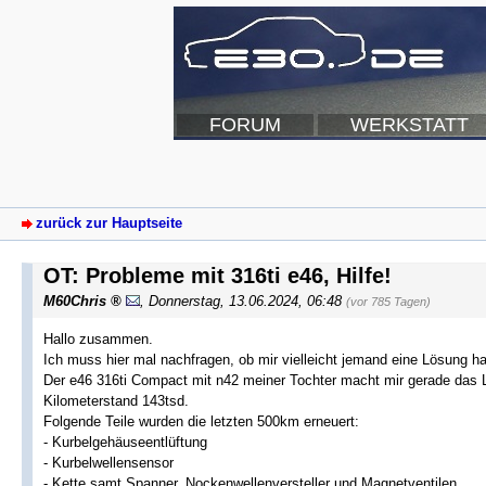
FORUM
WERKSTATT
zurück zur Hauptseite
OT: Probleme mit 316ti e46, Hilfe!
M60Chris
,
Donnerstag, 13.06.2024, 06:48
(vor 785 Tagen)
Hallo zusammen.
Ich muss hier mal nachfragen, ob mir vielleicht jemand eine Lösung ha
Der e46 316ti Compact mit n42 meiner Tochter macht mir gerade das 
Kilometerstand 143tsd.
Folgende Teile wurden die letzten 500km erneuert:
- Kurbelgehäuseentlüftung
- Kurbelwellensensor
- Kette samt Spanner, Nockenwellenversteller und Magnetventilen