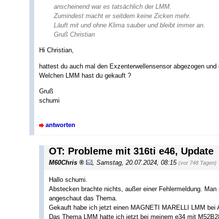
anscheinend war es tatsächlich der LMM.
Zumindest macht er seitdem keine Zicken mehr.
Läuft mit und ohne Klima sauber und bleibt immer an.
Gruß Christian
Hi Christian,
hattest du auch mal den Exzenterwellensensor abgezogen und ge
Welchen LMM hast du gekauft ?
Gruß
schumi
antworten
OT: Probleme mit 316ti e46, Update
M60Chris
,
Samstag, 20.07.2024, 08:15
(vor 748 Tagen)
Hallo schumi.
Abstecken brachte nichts, außer einer Fehlermeldung. Man 
angeschaut das Thema.
Gekauft habe ich jetzt einen MAGNETI MARELLI LMM bei AT
Das Thema LMM hatte ich jetzt bei meinem e34 mit M52B28 