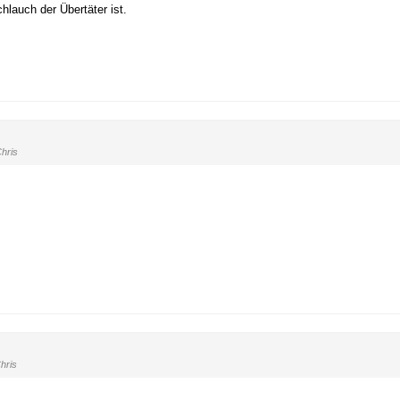
lauch der Übertäter ist.
hris
hris