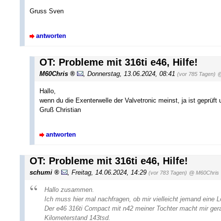
Gruss Sven
antworten
OT: Probleme mit 316ti e46, Hilfe!
M60Chris
,
Donnerstag, 13.06.2024, 08:41
(vor 785 Tagen)
@
Hallo,
wenn du die Exenterwelle der Valvetronic meinst, ja ist geprüft 
Gruß Christian
antworten
OT: Probleme mit 316ti e46, Hilfe!
schumi
,
Freitag, 14.06.2024, 14:29
(vor 783 Tagen)
@ M60Chris
Hallo zusammen.
Ich muss hier mal nachfragen, ob mir vielleicht jemand eine 
Der e46 316ti Compact mit n42 meiner Tochter macht mir ge
Kilometerstand 143tsd.