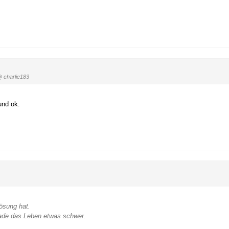
 charlie183
und ok.
Lösung hat.
rade das Leben etwas schwer.