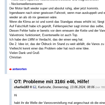
- Nockenwellensensoren
Der Motor läuft wieder super und absolut ruhig, aber jetzt kommts.
Irgendwann nach einer gewissen Fahrzeit, wenn man auskuppelt und er i
wieder an als ob nix gewesen wäre.
Wenn die Klima an ist und somit das Standgas etwas erhöht ist, fängt 
Auf Falschluft habe ich geprüft, Fehlerspeicher sagt immer das selb
Diesen Fehler hatte er bereits vor dem erneuern der Kette und der Van
Valvetronic funktioniert, Exenterwelle ist auch Top.
Ich habe den LMM in Verdacht, das der einen weg hat.
Die 2. Idee ist, das der Öldruck im Stand zu weit abfällt, die Vanos z
Vielleicht kennt einer das Problem oder hat noch eine Idee.
Vielen Dank und Gruß
Christian
antworten
OT: Probleme mit 316ti e46, Hilfe!
charlie183
,
Karlsruhe
,
Donnerstag, 13.06.2024, 08:06
(vor 78
Hi
habt ihr die Welle der Vanosverstellung mal angeschaut ob die ei