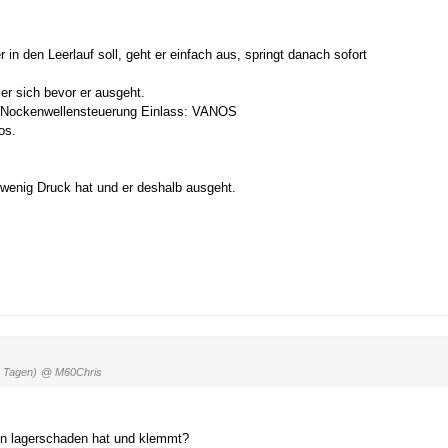
n den Leerlauf soll, geht er einfach aus, springt danach sofort
er sich bevor er ausgeht.
e, Nockenwellensteuerung Einlass: VANOS
os.
u wenig Druck hat und er deshalb ausgeht.
5 Tagen)
@ M60Chris
nen lagerschaden hat und klemmt?