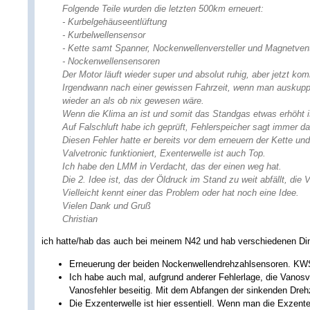
Folgende Teile wurden die letzten 500km erneuert:
- Kurbelgehäuseentlüftung
- Kurbelwellensensor
- Kette samt Spanner, Nockenwellenversteller und Magnetvent
- Nockenwellensensoren
Der Motor läuft wieder super und absolut ruhig, aber jetzt ko
Irgendwann nach einer gewissen Fahrzeit, wenn man auskuppelt
wieder an als ob nix gewesen wäre.
Wenn die Klima an ist und somit das Standgas etwas erhöht is
Auf Falschluft habe ich geprüft, Fehlerspeicher sagt immer
Diesen Fehler hatte er bereits vor dem erneuern der Kette un
Valvetronic funktioniert, Exenterwelle ist auch Top.
Ich habe den LMM in Verdacht, das der einen weg hat.
Die 2. Idee ist, das der Öldruck im Stand zu weit abfällt, di
Vielleicht kennt einer das Problem oder hat noch eine Idee.
Vielen Dank und Gruß
Christian
ich hatte/hab das auch bei meinem N42 und hab verschiedenen Dinge 
Erneuerung der beiden Nockenwellendrehzahlsensoren. KWS
Ich habe auch mal, aufgrund anderer Fehlerlage, die Vanosve
Vanosfehler beseitig. Mit dem Abfangen der sinkenden Drehz
Die Exzenterwelle ist hier essentiell. Wenn man die Exzente