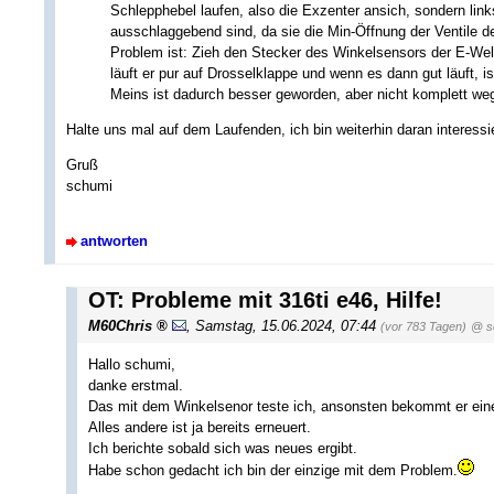
Schlepphebel laufen, also die Exzenter ansich, sondern links
ausschlaggebend sind, da sie die Min-Öffnung der Ventile de
Problem ist: Zieh den Stecker des Winkelsensors der E-Well
läuft er pur auf Drosselklappe und wenn es dann gut läuft, 
Meins ist dadurch besser geworden, aber nicht komplett we
Halte uns mal auf dem Laufenden, ich bin weiterhin daran interessi
Gruß
schumi
antworten
OT: Probleme mit 316ti e46, Hilfe!
M60Chris
,
Samstag, 15.06.2024, 07:44
(vor 783 Tagen)
@ s
Hallo schumi,
danke erstmal.
Das mit dem Winkelsenor teste ich, ansonsten bekommt er ei
Alles andere ist ja bereits erneuert.
Ich berichte sobald sich was neues ergibt.
Habe schon gedacht ich bin der einzige mit dem Problem.