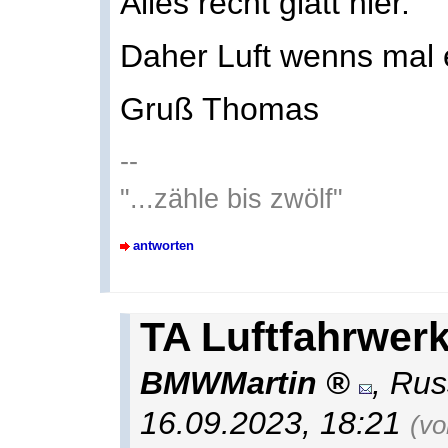
Alles recht glatt hier.
Daher Luft wenns mal 
Gruß Thomas
--
"...zähle bis zwölf"
antworten
TA Luftfahrwer
BMWMartin
,
Rus
16.09.2023, 18:21
(vo