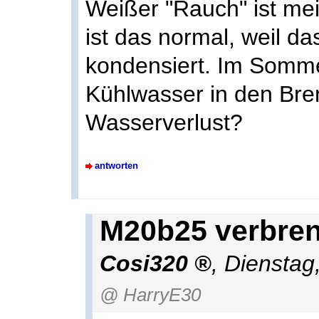
Weißer "Rauch" ist me
ist das normal, weil d
kondensiert. Im Somme
Kühlwasser in den Br
Wasserverlust?
antworten
M20b25 verbren
Cosi320
,
Dienstag
@ HarryE30