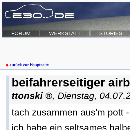
FORUM
WERKSTATT
STORIES
zurück zur Hauptseite
beifahrerseitiger air
ttonski
,
Dienstag, 04.07.
tach zusammen aus'm pott -
ich habe ein seltsames halb