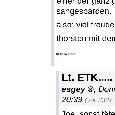
einer der ganz 
sangesbarden.
also: viel freud
thorsten mit dem
antworten
Lt. ETK.....
esgey
,
Donn
20:39
(vor 3322
Joa, sonst täte