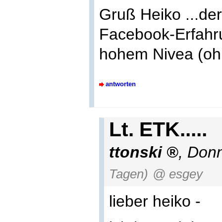
Gruß Heiko ...de
Facebook-Erfahru
hohem Nivea (ohn
antworten
Lt. ETK.....
ttonski
,
Donn
Tagen)
@ esgey
lieber heiko -