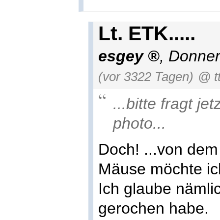
Lt. ETK.....
esgey
,
Donner
(vor 3322 Tagen)
@ t
...bitte fragt j
photo...
Doch! ...von dem
Mäuse möchte ich
Ich glaube nämlic
gerochen habe.