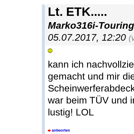
Lt. ETK.....
Marko316i-Tourin
05.07.2017, 12:20
(
kann ich nachvollzi
gemacht und mir di
Scheinwerferabdec
war beim TÜV und in 
lustig! LOL
antworten