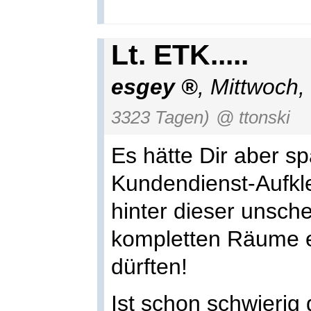
Lt. ETK.....
esgey
,
Mittwoch,
3323 Tagen)
@ ttonski
Es hätte Dir aber s
Kundendienst-Aufkle
hinter dieser unsch
kompletten Räume e
dürften!
Ist schon schwierig