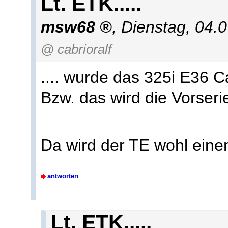
Lt. ETK.....
msw68
,
Dienstag, 04.
@ cabrioralf
.... wurde das 325i E36 C
Bzw. das wird die Vorser
Da wird der TE wohl eine
antworten
Lt. ETK.....