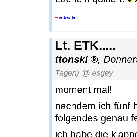
antworten
Lt. ETK.....
ttonski
,
Donners
Tagen)
@ esgey
moment mal!
nachdem ich fünf 
folgendes genau fe
ich habe die klap