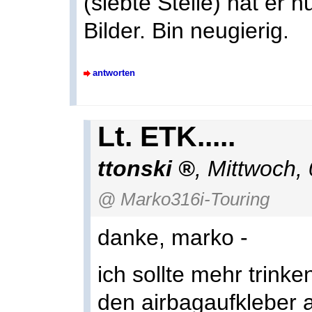
(siebte Stelle) hat er 
Bilder. Bin neugierig.
antworten
Lt. ETK.....
ttonski
,
Mittwoch,
@ Marko316i-Touring
danke, marko -
ich sollte mehr trinke
den airbagaufkleber