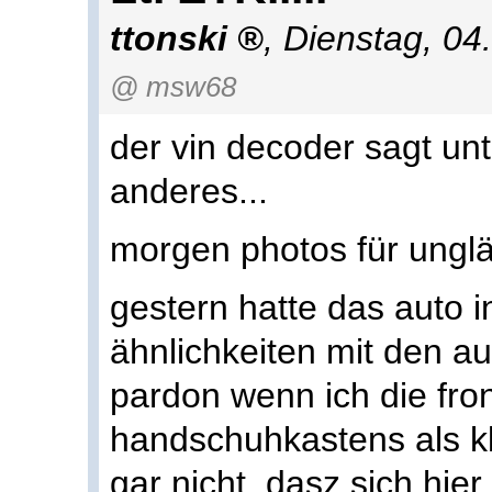
ttonski
,
Dienstag, 04
@ msw68
der vin decoder sagt un
anderes...
morgen photos für ungl
gestern hatte das auto i
ähnlichkeiten mit den au
pardon wenn ich die fro
handschuhkastens als k
gar nicht, dasz sich hi