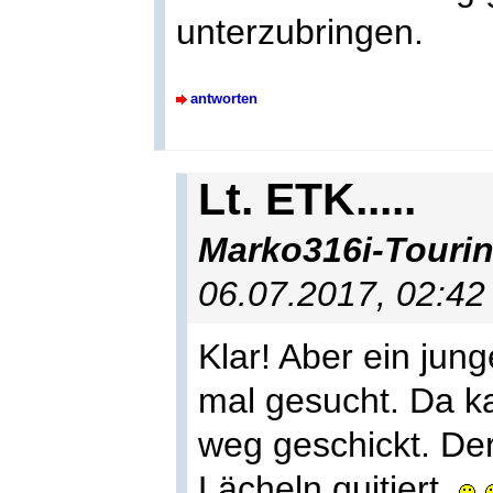
unterzubringen.
antworten
Lt. ETK.....
Marko316i-Touri
06.07.2017, 02:4
Klar! Aber ein jun
mal gesucht. Da k
weg geschickt. Der
Lächeln quitiert.