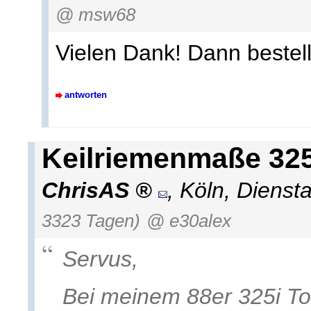
@ msw68
Vielen Dank! Dann bestell
antworten
Keilriemenmaße 325
ChrisAS
,
Köln
,
Dienst
3323 Tagen)
@ e30alex
Servus,
Bei meinem 88er 325i Tou