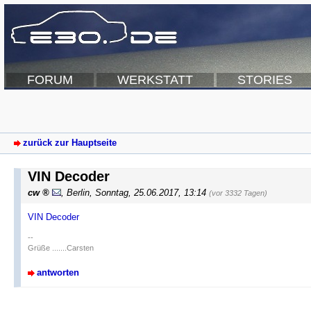
FORUM
WERKSTATT
STORIES
zurück zur Hauptseite
VIN Decoder
cw
,
Berlin
,
Sonntag, 25.06.2017, 13:14
(vor 3332 Tagen)
VIN Decoder
--
Grüße .......Carsten
antworten