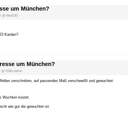
resse um München?
)
@ AlexE30
323 Kardan?
Adresse um München?
)
@ 318is-fahrer
 Wellen zerschnitten, auf passendes Maß verschweißt und gewuchtet.
as Wuchten kostet.
cht wie gut die gewuchtet ist.