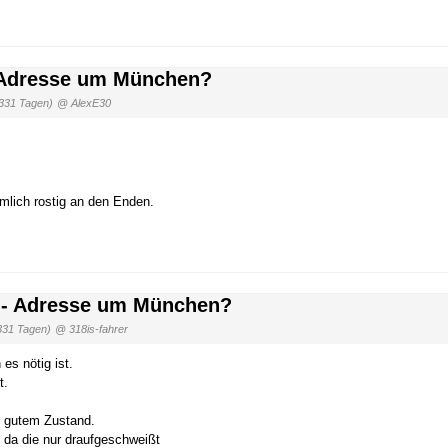
- Adresse um München?
3331 Tagen)
@ AlexE30
mlich rostig an den Enden.
n - Adresse um München?
331 Tagen)
@ 318is-fahrer
es nötig ist.
t.
n gutem Zustand.
 da die nur draufgeschweißt