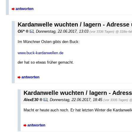
antworten
Kardanwelle wuchten / lagern - Adress
Oli*
,
Donnerstag, 22.06.2017, 13:03
(vor 3336 Tagen)
@ 318is-fa
Im Münchner Osten gibts den Buck:
www.buck-kardanwellen.de
der hat so etwas früher gemacht.
antworten
Kardanwelle wuchten / lagern - Adre
AlexE30
,
Donnerstag, 22.06.2017, 18:45
(vor 3335 Tagen)
@
Macht er heute auch noch. Er hat letzten Winter die Kardanwe
antworten