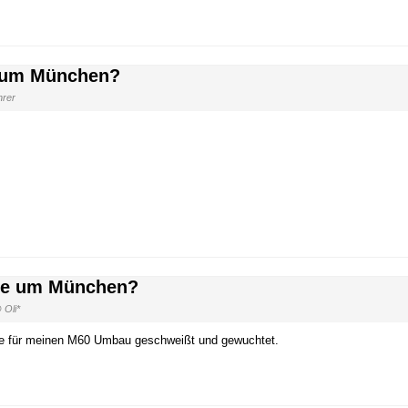
e um München?
hrer
sse um München?
 Oli*
lle für meinen M60 Umbau geschweißt und gewuchtet.