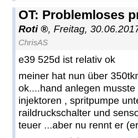
OT: Problemloses p
Roti
,
Freitag, 30.06.201
ChrisAS
e39 525d ist relativ ok
meiner hat nun über 350tkm 
ok....hand anlegen musste i
injektoren , spritpumpe un
raildruckschalter und sensor 
teuer ...aber nu rennt er (e