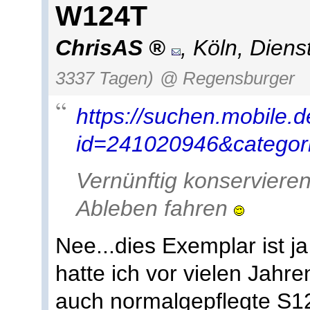
W124T
ChrisAS
,
Köln
,
Diens
3337 Tagen)
@ Regensburger
https://suchen.mobile.d
id=241020946&categori
Vernünftig konservieren
Ableben fahren
Nee...dies Exemplar ist 
hatte ich vor vielen Jahr
auch normalgepflegte S12