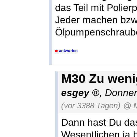
das Teil mit Polier
Jeder machen bzw.
Ölpumpenschrauben
antworten
M30 Zu weni
esgey
,
Donner
(vor 3388 Tagen)
@ M
Dann hast Du da
Wesentlichen ja b