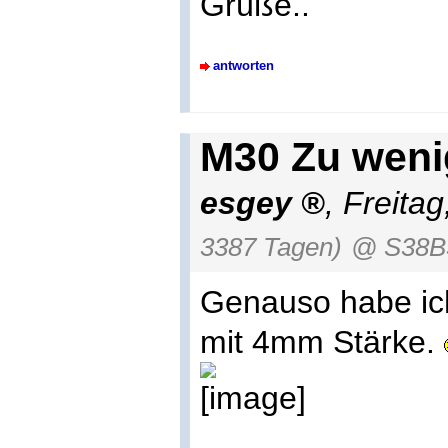
Grüße..
antworten
M30 Zu weni
esgey
,
Freitag
3387 Tagen)
@ S38B
Genauso habe ich
mit 4mm Stärke.