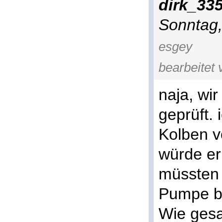
dirk_335
Sonntag,
esgey
bearbeitet 
naja, wi
geprüft. 
Kolben v
würde er
müssten 
Pumpe br
Wie gesa