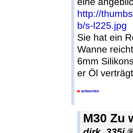
eine angebli
http://thum
b/s-l225.jpg
Sie hat ein 
Wanne reicht
6mm Silikons
er Öl verträg
antworten
M30 Zu 
dirk_335i