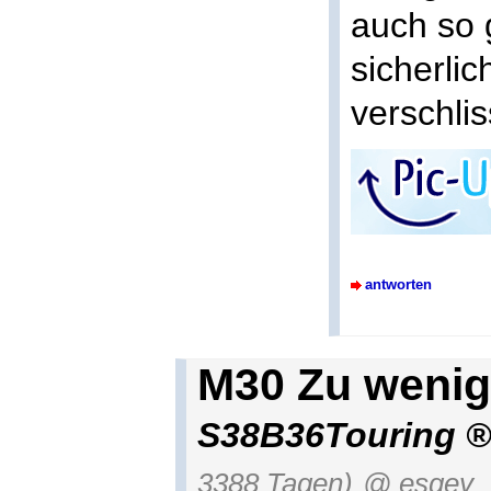
auch so 
sicherlic
verschli
antworten
M30 Zu wenig
S38B36Touring
3388 Tagen)
@ esgey