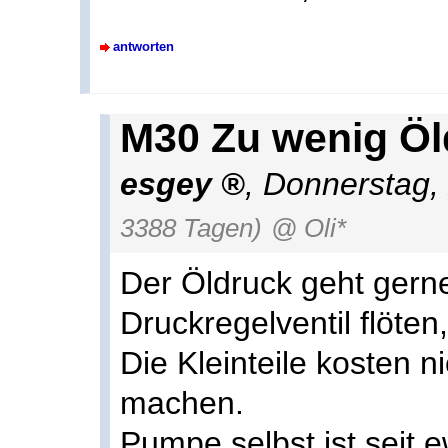
antworten
M30 Zu wenig Öl
esgey
,
Donnerstag,
3388 Tagen)
@ Oli*
Der Öldruck geht gern
Druckregelventil flöten
Die Kleinteile kosten n
machen.
Pumpe selbst ist seit 