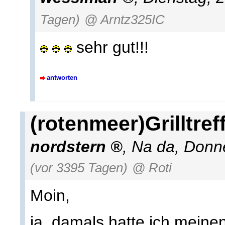
Tagen)
@ Arntz325IC
sehr gut!!!
antworten
(rotenmeer)Grilltref
nordstern
,
Na da
,
Donne
(vor 3395 Tagen)
@ Roti
Moin,
ja, damals hatte ich meinen