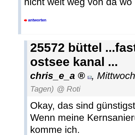
nicht weit weg von da wo 
antworten
25572 büttel ...fa
ostsee kanal ...
chris_e_a
,
Mittwoch
Tagen)
@ Roti
Okay, das sind günstigst
Wenn meine Kernsanieru
komme ich.