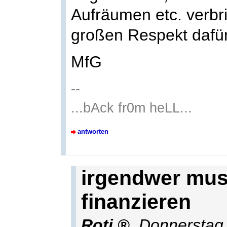
Aufräumen etc. verbri
großen Respekt dafür
MfG
--
...bAck fr0m heLL...
antworten
irgendwer muss
finanzieren
Roti
,
Donnerstag,