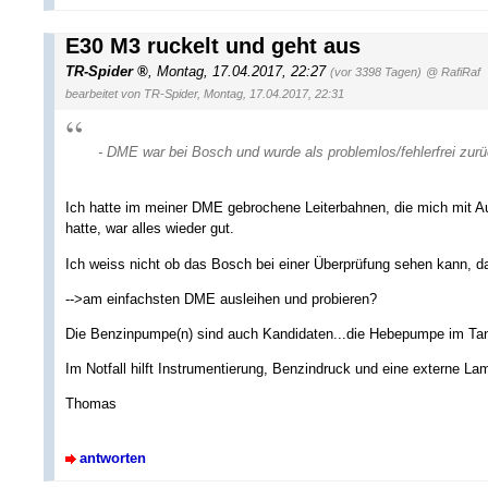
E30 M3 ruckelt und geht aus
TR-Spider
,
Montag, 17.04.2017, 22:27
(vor 3398 Tagen)
@ RafiRaf
bearbeitet von TR-Spider, Montag, 17.04.2017, 22:31
- DME war bei Bosch und wurde als problemlos/fehlerfrei zur
Ich hatte im meiner DME gebrochene Leiterbahnen, die mich mit A
hatte, war alles wieder gut.
Ich weiss nicht ob das Bosch bei einer Überprüfung sehen kann, da
-->am einfachsten DME ausleihen und probieren?
Die Benzinpumpe(n) sind auch Kandidaten...die Hebepumpe im Tank
Im Notfall hilft Instrumentierung, Benzindruck und eine externe L
Thomas
antworten