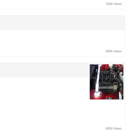
7040 Views
6996 Views
6959 Views