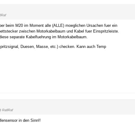
iRaf
 aber beim M20 im Moment alle (ALLE) moeglichen Ursachen fuer ein
nettstecker zwischen Motorkabelbaum und Kabel fuer Einspritzleiste.
 diese separate Kabelfuehrung im Motorkabelbaum.
inspritzsignal, Duesen, Masse, etc.) checken. Kann auch Temp
 RafiRaf
lensensor in den Sinn!!