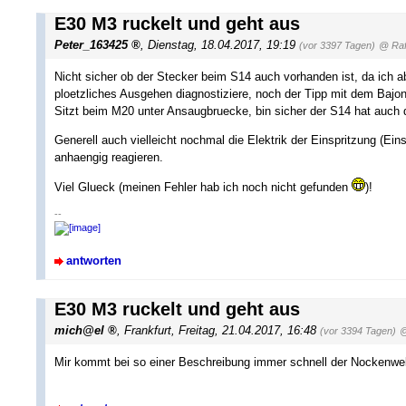
E30 M3 ruckelt und geht aus
Peter_163425
,
Dienstag, 18.04.2017, 19:19
(vor 3397 Tagen)
@ Raf
Nicht sicher ob der Stecker beim S14 auch vorhanden ist, da ich
ploetzliches Ausgehen diagnostiziere, noch der Tipp mit dem Bajo
Sitzt beim M20 unter Ansaugbruecke, bin sicher der S14 hat auch
Generell auch vielleicht nochmal die Elektrik der Einspritzung (E
anhaengig reagieren.
Viel Glueck (meinen Fehler hab ich noch nicht gefunden
)!
--
antworten
E30 M3 ruckelt und geht aus
mich@el
,
Frankfurt
,
Freitag, 21.04.2017, 16:48
(vor 3394 Tagen)
@
Mir kommt bei so einer Beschreibung immer schnell der Nockenwel