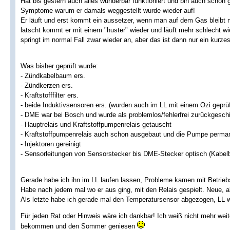
Hat bis gestern auch alles wunderbar funktioniert und bin auch schon 
Symptome warum er damals weggestellt wurde wieder auf!
Er läuft und erst kommt ein aussetzer, wenn man auf dem Gas bleibt
latscht kommt er mit einem "huster" wieder und läuft mehr schlecht w
springt im normal Fall zwar wieder an, aber das ist dann nur ein kurze
Was bisher geprüft wurde:
- Zündkabelbaum ers.
- Zündkerzen ers.
- Kraftstofffilter ers.
- beide Induktivsensoren ers. (wurden auch im LL mit einem Ozi geprüf
- DME war bei Bosch und wurde als problemlos/fehlerfrei zurückgesch
- Hauptrelais und Kraftstoffpumpenrelais getauscht
- Kraftstoffpumpenrelais auch schon ausgebaut und die Pumpe perma
- Injektoren gereinigt
- Sensorleitungen von Sensorstecker bis DME-Stecker optisch (Kabelb
Gerade habe ich ihn im LL laufen lassen, Probleme kamen mit Betrieb
Habe nach jedem mal wo er aus ging, mit den Relais gespielt. Neue, al
Als letzte habe ich gerade mal den Temperatursensor abgezogen, LL 
Für jeden Rat oder Hinweis wäre ich dankbar! Ich weiß nicht mehr weit
bekommen und den Sommer geniesen