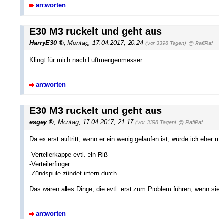
antworten
E30 M3 ruckelt und geht aus
HarryE30
,
Montag, 17.04.2017, 20:24
(vor 3398 Tagen)
@ RafiRaf
Klingt für mich nach Luftmengenmesser.
antworten
E30 M3 ruckelt und geht aus
esgey
,
Montag, 17.04.2017, 21:17
(vor 3398 Tagen)
@ RafiRaf
Da es erst auftritt, wenn er ein wenig gelaufen ist, würde ich eher 
-Verteilerkappe evtl. ein Riß
-Verteilerfinger
-Zündspule zündet intern durch
Das wären alles Dinge, die evtl. erst zum Problem führen, wenn si
antworten