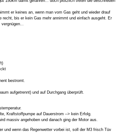
gut 150km damit gefahren... doch plötzlich treten die beschrieben
 nimmt er keines an, wenn man vom Gas geht und wieder drauf
ie recht, bis er kein Gas mehr annimmt und einfach ausgeht. Er
s vergnügen...
t)
ickt
nent bestromt.
aum aufgetrennt) und auf Durchgang überprüft.
stemperatur.
te, Kraftstoffpumpe auf Dauerstrom --> kein Erfolg.
wird massiv angehoben und danach ging der Motor aus.
er und wenn das Regenwetter vorbei ist, soll der M3 frisch Tüv