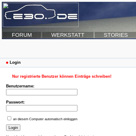
FORUM
WERKSTATT
STORIES
Login
Nur registrierte Benutzer können Einträge schreiben!
Benutzername:
Passwort:
an diesem Computer automatisch einloggen