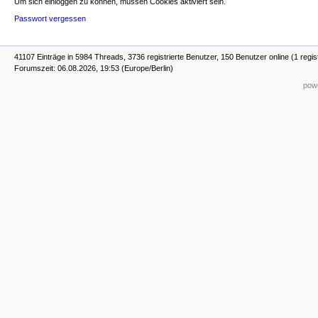
Um sich einloggen zu können, müssen Cookies aktiviert sein.
Passwort vergessen
41107 Einträge in 5984 Threads, 3736 registrierte Benutzer, 150 Benutzer online (1 regis
Forumszeit: 06.08.2026, 19:53 (Europe/Berlin)
powe