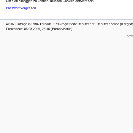
Um sich einloggen zu können, müssen Cookies aktiviert sein.
Passwort vergessen
41107 Einträge in 5984 Threads, 3736 registrierte Benutzer, 91 Benutzer online (0 registr
Forumszeit: 06.08.2026, 23:46 (Europe/Berlin)
powe