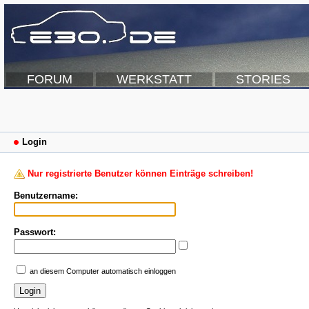
FORUM
WERKSTATT
STORIES
Login
Nur registrierte Benutzer können Einträge schreiben!
Benutzername:
Passwort:
an diesem Computer automatisch einloggen