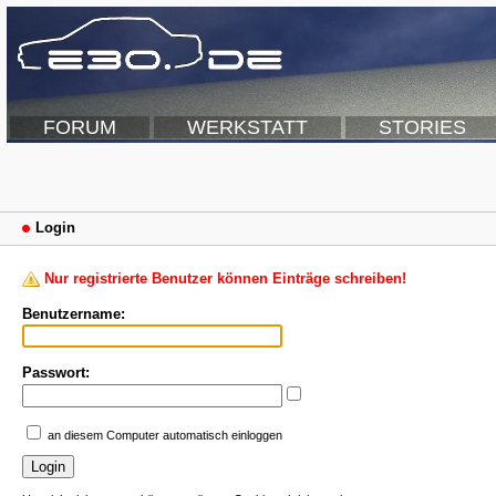
FORUM
WERKSTATT
STORIES
Login
Nur registrierte Benutzer können Einträge schreiben!
Benutzername:
Passwort:
an diesem Computer automatisch einloggen