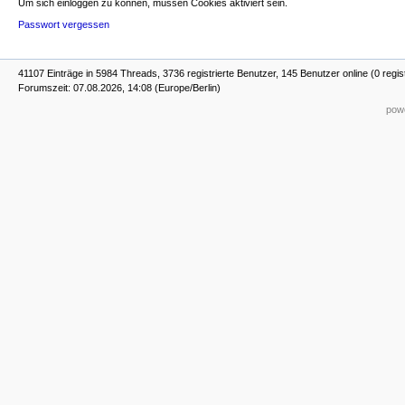
Um sich einloggen zu können, müssen Cookies aktiviert sein.
Passwort vergessen
41107 Einträge in 5984 Threads, 3736 registrierte Benutzer, 145 Benutzer online (0 regis
Forumszeit: 07.08.2026, 14:08 (Europe/Berlin)
powe