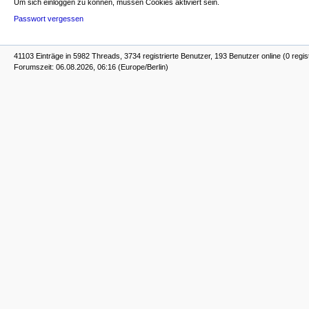
Um sich einloggen zu können, müssen Cookies aktiviert sein.
Passwort vergessen
41103 Einträge in 5982 Threads, 3734 registrierte Benutzer, 193 Benutzer online (0 regis
Forumszeit: 06.08.2026, 06:16 (Europe/Berlin)