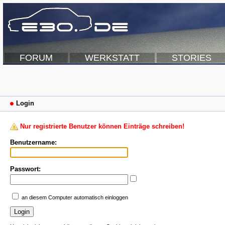
FORUM
WERKSTATT
STORIES
Login
Nur registrierte Benutzer können Einträge schreiben!
Benutzername:
Passwort:
an diesem Computer automatisch einloggen