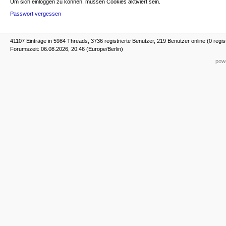
Um sich einloggen zu können, müssen Cookies aktiviert sein.
Passwort vergessen
41107 Einträge in 5984 Threads, 3736 registrierte Benutzer, 219 Benutzer online (0 regis
Forumszeit: 06.08.2026, 20:46 (Europe/Berlin)
powe